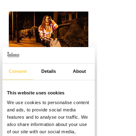
Consent
Waarom is onderzoek
Details
About
vleermuizen spouwmuur
belangrijk?
This website uses cookies
Vleermuizen verschuilen zich vaak in
We use cookies to personalise content
spouwmuren. Voor verbouwen of
and ads, to provide social media
verduurzamen van gebouwen is
features and to analyse our traffic. We
onderzoek vleermuizen spouwmuur
also share information about your use
daarom cruciaal én verplicht. Het
of our site with our social media,
vleermuizenonderzoek in spouwmuren