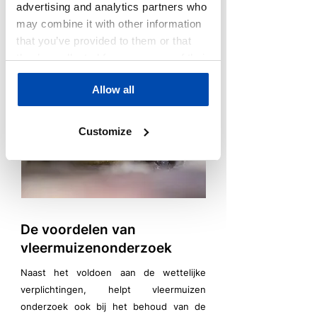
advertising and analytics partners who
zorgt er namelijk voor dat vleermuizen
may combine it with other information
worden beschermd. Equipe Adviseurs
that you’ve provided to them or that
brengt de situatie rondom vleermuizen
they’ve collected from your use of their
snel in kaart.
services.
Allow all
Customize
De voordelen van
vleermuizenonderzoek
Naast het voldoen aan de wettelijke
verplichtingen, helpt vleermuizen
onderzoek ook bij het behoud van de