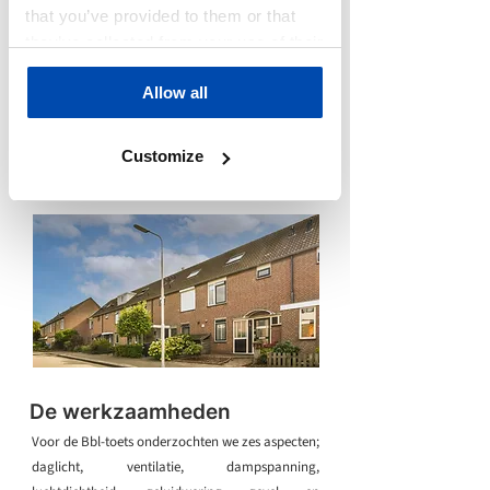
nam mede hierdoor de beslissing om 31
that you’ve provided to them or that
woningen in Haarlem te renoveren en te
they’ve collected from your use of their
verduurzamen. Equipe Adviseurs dacht mee in
services.
de keuze van de meest duurzame installaties en
Allow all
verzorgde in dit proces de Bbl-toets (Besluit
bouwwerken leefomgeving) en de
Customize
stikstofberekening in aanloop naar de
Omgevingsvergunning.
De werkzaamheden
Voor de Bbl-toets onderzochten we zes aspecten;
daglicht, ventilatie, dampspanning,