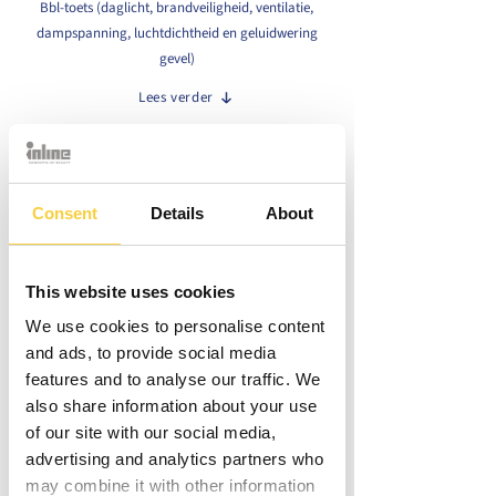
Bbl-toets (daglicht, brandveiligheid, ventilatie,
dampspanning, luchtdichtheid en geluidwering
gevel)
Lees verder
Onze oplossing
Volledige ontzorging in uitvoering en te nemen
vervolgstappen
Consent
Details
About
Lees verder
This website uses cookies
De uitdaging
We use cookies to personalise content
Door diverse stimuli worden de laatste jaren
and ads, to provide social media
steeds meer bestaande gebouwen
features and to analyse our traffic. We
verduurzaamd. Alleen al in 2022 waren dit ruim
also share information about your use
55.000 woningen
. Verduurzaming is niet alleen
of our site with our social media,
positief voor het milieu, maar verbetert ook het
advertising and analytics partners who
wooncomfort. Coen Hagedoorn Bouwgroep
may combine it with other information