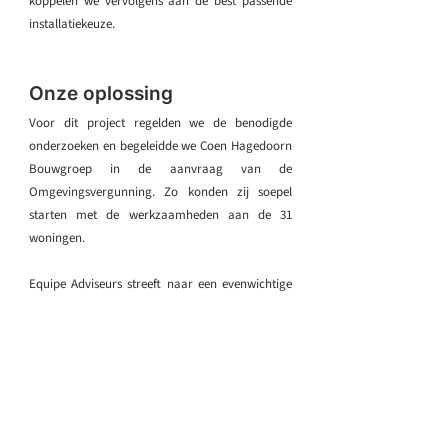
koppelen we vervolgens aan de best passende
installatiekeuze.
Onze oplossing
Voor dit project regelden we de benodigde
onderzoeken en begeleidde we Coen Hagedoorn
Bouwgroep in de aanvraag van de
Omgevingsvergunning. Zo konden zij soepel
starten met de werkzaamheden aan de 31
woningen.
Equipe Adviseurs streeft naar een evenwichtige
gebouwde omgeving, waarin mens en milieu
optimaal samengaan. Door onze expertise in te
zetten op het gebied van verduurzaming,
leverden we zowel een positieve bijdrage aan het
milieu als aan het wooncomfort van de
bewoners. Voor ons was dit dan ook een echt
droomproject!