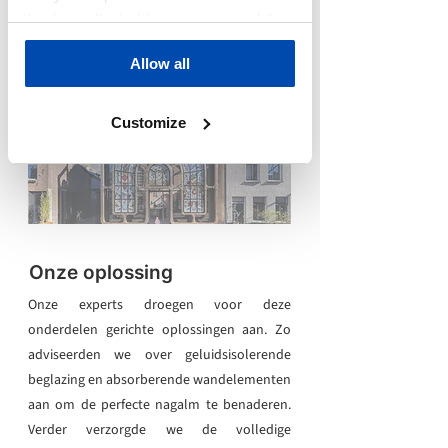
ruim boven de ideale nagalmtijd ligt (0,5-0,6
they’ve collected from your use of their
seconde).
services.
Allow all
Customize
Onze oplossing
Onze experts droegen voor deze
onderdelen gerichte oplossingen aan. Zo
adviseerden we over geluidsisolerende
beglazing en absorberende wandelementen
aan om de perfecte nagalm te benaderen.
Verder verzorgde we de volledige