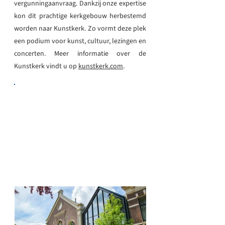
vergunningaanvraag. Dankzij onze expertise
kon dit prachtige kerkgebouw herbestemd
worden naar Kunstkerk. Zo vormt deze plek
een podium voor kunst, cultuur, lezingen en
concerten. Meer informatie over de
Kunstkerk vindt u op
kunstkerk.com
.
Ook een nieuwe functie geven aan
een gebouw? Onze adviseurs
begeleiden uw herbestemming naar
een voltooid droomproject!
Neem contact op