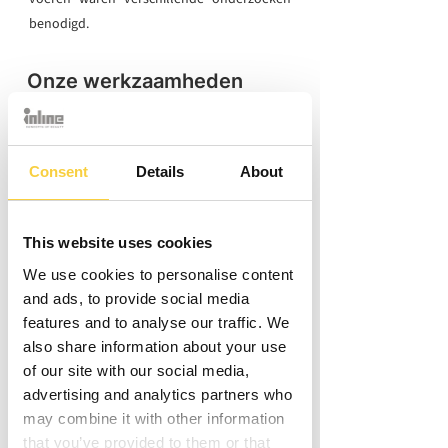
benodigd.
Onze werkzaamheden
De eerste stap in de transitie naar cultureel
centrum was een bodemonderzoek,
uitgevoerd door onze zusterorganisatie BK
Consent
Details
About
ingenieurs. Hieruit bleek dat de grond sterk
verontreinigd was met zware metalen, dus
diende een BUS-melding (Besluit Uniforme
This website uses cookies
Saneringen) te worden uitgevoerd. Gelukkig
We use cookies to personalise content
vormde dit geen bezwaar. Equipe Adviseurs
and ads, to provide social media
verzorgde vervolgens de benodigde
features and to analyse our traffic. We
onderzoeken voor luchtgeluidisolatie,
also share information about your use
nagalm en stikstof. Uit de bouwkundige
of our site with our social media,
opname bleek een beperkte geluidsisolatie
advertising and analytics partners who
en lokaal een zwakke constructie. Ook was
may combine it with other information
de gemiddelde nagalmtijd 1,9 seconde, wat
that you’ve provided to them or that