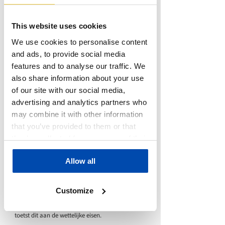
verkregen niveau. Na de
renovatiewerkzaamheden moet de
This website uses cookies
bouwkwaliteit gelijk of beter zijn ten opzichte
We use cookies to personalise content
van de bestaande situatie. Hierbij is de
bestaande situatie de toetswaarde. Equipe
and ads, to provide social media
Adviseurs zorgt hierin voor het lucht- en
features and to analyse our traffic. We
contactgeluid berekenen en meten conform
also share information about your use
NEN-5077. Als de contact of luchtgeluidisolatie te
of our site with our social media,
laag is, adviseren wij waar nodig.
advertising and analytics partners who
may combine it with other information
Installatiegeluid
that you’ve provided to them or that
Een installatie zoals een warmtepomp, lift,
they’ve collected from your use of their
ventilatiesysteem of airco maakt geluid. Dit
services.
wordt installatiegeluid genoemd. Als zo’n
Allow all
installatie zorgt voor hoorbaar geluid in een
gebouw, kan dit een overschrijding betekenen
Customize
van de wettelijke norm. Equipe Adviseurs
berekent en modelleert de geluidsbelasting en
toetst dit aan de wettelijke eisen.