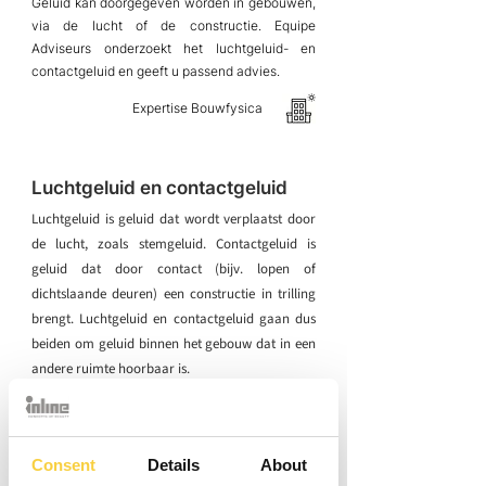
Geluid kan doorgegeven worden in gebouwen,
via de lucht of de constructie. Equipe
Adviseurs onderzoekt het luchtgeluid- en
contactgeluid en geeft u passend advies.
Expertise Bouwfysica
Luchtgeluid en contactgeluid
Luchtgeluid is geluid dat wordt verplaatst door
de lucht, zoals stemgeluid. Contactgeluid is
geluid dat door contact (bijv. lopen of
dichtslaande deuren) een constructie in trilling
brengt. Luchtgeluid en contactgeluid gaan dus
beiden om geluid binnen het gebouw dat in een
andere ruimte hoorbaar is.
De geldende regelgeving rondom luchtgeluid en
contactgeluid is voor nieuwbouw afhankelijk
van de gebruiksfunctie van de ruimte. Bij
Consent
Details
About
verbouw wordt uitgegaan van het rechtens