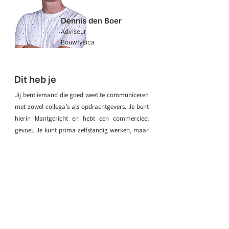
Dennis den Boer
​Adviseur
Bouwfysica
Dit heb je
Jij bent iemand die goed weet te communiceren
met zowel collega’s als opdrachtgevers. Je bent
hierin klantgericht en hebt een commercieel
gevoel. Je kunt prima zelfstandig werken, maar
je weet ook wanneer je samen de klus moet
klaren. Vanuit jouw achtergrond geef je klanten
gericht advies en creatieve oplossingen op het
gebied van gezond binnenklimaat,
brandveiligheid en vochtbeheersing. Hierbij
moet je denken aan projectgerichte adviezen
voor renovatie, transformatie en verbouw.