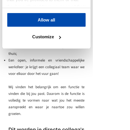
Veel vrijheid: ruimte voor ontwikkeling en
they’ve collected from your use of their
plezier, eigen initiatief is een must!
services.
Een uitstekend salaris; afhankelijk van jouw
Allow all
profiel tussen de €4000,- en €5100,-
Goede secundaire arbeidsvoorwaarden;
Een auto van de zaak;
Customize
Flexibele werktijden;
Een combinatie tussen werken op kantoor en
thuis;
Een open, informele en vriendschappelijke
werksfeer: je krijgt een collegiaal team waar we
voor elkaar door het vuur gaan!
Wij vinden het belangrijk om een functie te
vinden die bij jou past. Daarom is de functie is
volledig te vormen naar wat jou het meeste
aanspreekt en waar je naartoe zou willen
groeien.
Dit worden je directe collega's