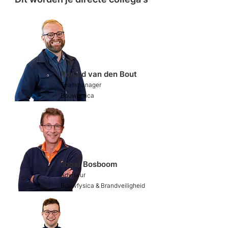
Ronald van den Bout
​Teammanager
Bouwfysica
Joost Bosboom
​Adviseur
Bouwfysica & Brandveiligheid