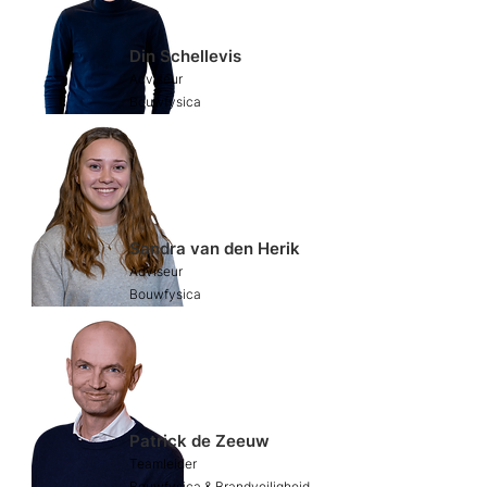
Din Schellevis
​Adviseur
Bouwfysica
Sandra van den Herik
​Adviseur
Bouwfysica
Patrick de Zeeuw
​Teamleider
Bouwfysica & Brandveiligheid