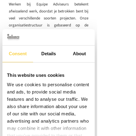
Werken bij Equipe Adviseurs betekent
afwisselend werk, doordat je betrokken bent bij
veel verschillende soorten projecten. Onze
organisatiestructuur is gebaseerd op de
uitgangspunten zelfstandigheid, betrokkenheid
en vertrouwen. Als medewerker draag je zelf
verantwoordelijkheid voor je eigen bijdrage
binnen je vestiging en leg je verantwoording af
Consent
Details
About
aan jouw team. Een team waarin openheid,
informele omgang, loyaliteit en doortastendheid
kernbegrippen zijn.
This website uses cookies
We use cookies to personalise content
Daarnaast:
and ads, to provide social media
Een persoonlijk ontwikkelplan; jouw
features and to analyse our traffic. We
ontwikkeling staat centraal en je krijgt ruimte
also share information about your use
om jezelf persoonlijk en professioneel te
of our site with our social media,
ontwikkelen
advertising and analytics partners who
Een divers team waarmee je leuke projecten
may combine it with other information
aanpakt;
that you’ve provided to them or that