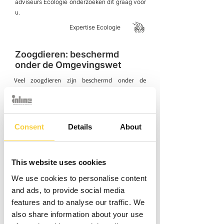
adviseurs Ecologie onderzoeken dit graag voor
u.
Expertise Ecologie
Zoogdieren: beschermd
onder de Omgevingswet
Veel zoogdieren zijn beschermd onder de
huidige Omgevingswet. Dit gaat met name over
grondgebonden zoogdieren zoals muizen,
bevers, marterachtigen (boom- en steenmarter,
bunzing, wezel, hermelijn, otter en das) of groot
Consent
Details
About
wild (edelhert, ree en wild zwijn). Deze
zoogdieren maken veel gebruik van opgaande
vegetatie of ecologische verbindingszones in
This website uses cookies
randstedelijke omgeving, kleinschalig
We use cookies to personalise content
cultuurlandschap of bij (stads)parken.
and ads, to provide social media
features and to analyse our traffic. We
also share information about your use