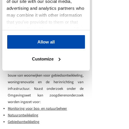
of our site with our social media,
advertising and analytics partners who
may combine it with other information
that you’ve provided to them or that
they’ve collected from your use of their
services.
Is zoogdieronderzoek
Allow all
benodigd?
Zoogdieronderzoek is vaak benodigd bij
Customize
ruimtelijke ontwikkelingen waarbij vegetatie
wordt verwijderd. Dit gaat bijvoorbeeld over de
bouw van woonwijken voor gebiedsontwikkeling,
woningrenovatie en de herinrichting van
infrastructuur. Naast onderzoek onder de
Omgevingswet kan zoogdierenonderzoek
worden ingezet voor:
Monitoring voor bos- en natuurbeheer
Natuurontwikkeling
Gebiedsontwikkeling